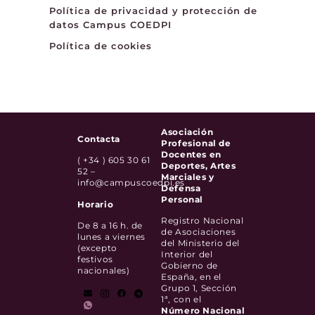
Política de privacidad y protección de
datos Campus COEDPI
Política de cookies
Asociación
Contacta
Profesional de
Docentes en
( +34 ) 605 30 61
Deportes, Artes
52 –
Marciales y
info@campuscoedpi.es
Defensa
Personal
Horario
Registro Nacional
De 8 a 16 h. de
de Asociaciones
lunes a viernes
del Ministerio del
(excepto
Interior del
festivos
Gobierno de
nacionales)
España, en el
Grupo 1, Sección
1ª, con el
Número Nacional