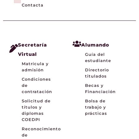
Failed to initialize plugin: wplink
Contacta
Secretaría
Alumando
Virtual
Guía del
estudiante
Matrícula y
admisión
Directorio
titulados
Condiciones
de
Becas y
contratación
Financiación
Solicitud de
Bolsa de
títulos y
trabajo y
diplomas
prácticas
COEDPI
Reconocimiento
de